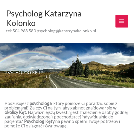
Przejdź
do
Psycholog Katarzyna
treści
Kolonko
tel: 504 963 580 psycholog@katarzynakolonko.pl
PSYCHOLOG KĘTY
Poszukujesz
psychologa
, który pomoże Ci poradzić sobie z
problemami? Zależy Ci na tym, aby gabinet znajdował się
w
okolicy Kęt
. Najważniejszą kwestią jest znalezienie osoby godnej
zaufania, doświadczonej i podchodzącej indywidualnie do
pacjenta?
Psycholog Kęty
na pewno spełni Twoje potrzeby i
pomoże Ci osiągnąć równowagę.