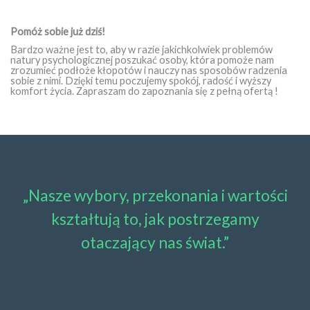
Pomóż sobie już dziś!
Bardzo ważne jest to, aby w razie jakichkolwiek problemów
natury psychologicznej poszukać osoby, która pomoże nam
zrozumieć podłoże kłopotów i nauczy nas sposobów radzenia
sobie z nimi. Dzięki temu poczujemy spokój, radość i wyższy
komfort życia. Zapraszam do zapoznania się z pełną ofertą !
„Nasze wybory, przekonania i wartości
kształtują to, jak postrzegamy
otaczający nas świat.”